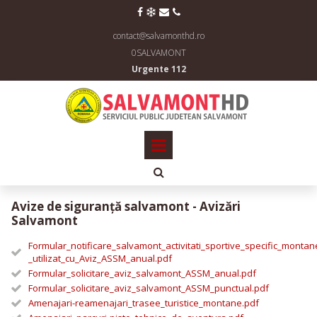




contact@salvamonthd.ro
0SALVAMONT
Urgente 112

Avize de siguranță salvamont - Avizări
Salvamont
Formular_notificare_salvamont_activitati_sportive_specific_montan
_utilizat_cu_Aviz_ASSM_anual.pdf
Formular_solicitare_aviz_salvamont_ASSM_anual.pdf
Formular_solicitare_aviz_salvamont_ASSM_punctual.pdf
Amenajari-reamenajari_trasee_turistice_montane.pdf