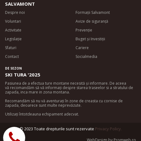
SALVAMONT
Despre noi
Formații Salvamont
Voluntari
Avize de siguran
ță
Activitate
Prevenție
Legislație
Buget și Investiții
Sfaturi
Cariere
Contact
Socialmedia
DE SEZON
SKI TURA '2025
Pasiunea de a efectua ture montane necesită și informare. De aceea
vă recomandăm să vă informați despre starea traseelor si a stratului de
zapada, inca mare in zona montana.
Recomandăm să nu vă aventurați în zone de creasta cu cornise de
zapada, deoarece sunt multe neprevăzute.
Utilizați întotdeauna echipament adecvat.
© 2023 Toate drepturile sunt rezervate
Privacy Policy
.
WebDesign by Promweb.ro