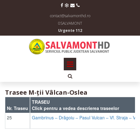




contact@salvamonthd.ro
0SALVAMONT
Urgente 112

Trasee M-ții Vâlcan-Oslea
TRASEU
Nr. Traseu
Click pentru a vedea descrierea traseelor
25
Gambrinus – Drăgoiu – Pasul Vulcan – Vf. Straja – Vf. 