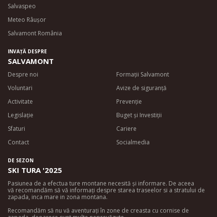
Salvaspeo
Meteo Râușor
Salvamont România
INVAȚĂ DESPRE
SALVAMONT
Despre noi
Formații Salvamont
Voluntari
Avize de siguran
ță
Activitate
Prevenție
Legislație
Buget și Investiții
Sfaturi
Cariere
Contact
Socialmedia
DE SEZON
SKI TURA '2025
Pasiunea de a efectua ture montane necesită și informare. De aceea
vă recomandăm să vă informați despre starea traseelor si a stratului de
zapada, inca mare in zona montana.
Recomandăm să nu vă aventurați în zone de creasta cu cornise de