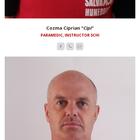
Cozma Ciprian "
Cipi
"
PARAMEDIC, INSTRUCTOR SCHI


