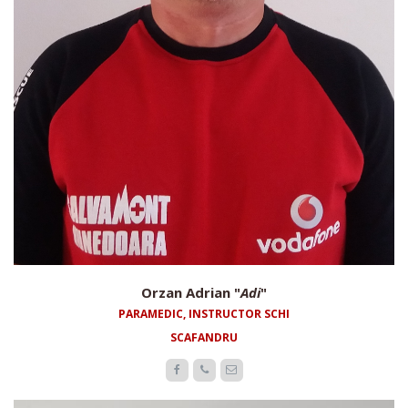
Orzan Adrian "
Adi
"
PARAMEDIC, INSTRUCTOR SCHI
SCAFANDRU


