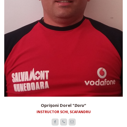
Oprișoni Dorel "
Doru
"
INSTRUCTOR SCHI, SCAFANDRU


