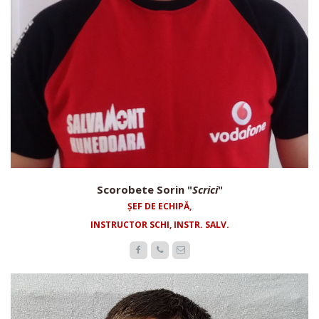
Scorobete Sorin "
Scrici
"
ȘEF DE ECHIPĂ,
INSTRUCTOR SCHI, INSTR. SALV.


