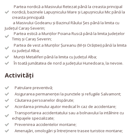
Partea nordică a Masivului Retezat până la creasta principal
nordică, bazinele Lapușnicului Mare și Lapușnicului Mic până la
creasta principală
a Masivului Godeanu și Bazinul Râului Șes până la limita cu
Județul Caraș-Severin;
Partea estică a Munților Poiana Ruscă până la limita Județelor
Timiș și Caraș Severin;
Partea de vest a Munților Șureanu (M-ții Orăștiei) până la limita
cu județul Alba;
Munții Metaliferi până la limita cu Județul Alba;
În toată jumătatea de nord a județului Hunedoara, la nevoie.
Activități
Patrulare preventivă;
Asigurarea permanenței la punctele și refugiile Salvamont;
Căutarea persoanelor dispărute;
Acordarea primului ajutor medical în caz de accidentare;
Transportarea accidentatului sau a bolnavului la intâlnire cu
echipajele specializate;
Prevenirea accidentelor montane;
Amenajări, omologări și întreținere trasee turistice montane;