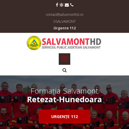




contact@salvamonthd.ro
0SALVAMONT
Urgente 112

Formația Salvamont
Retezat-Hunedoara
URGENȚE 112