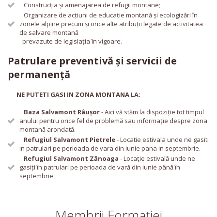
Construcția și amenajarea de refugii montane;
Organizare de acțiuni de educație montană și ecologizări în
zonele alpine precum și orice alte atribuții legate de activitatea
de salvare montană
prevazute de legislația în vigoare.
Patrulare preventivă și servicii de
permanență
NE PUTETI GASI IN ZONA MONTANA LA:
Baza Salvamont Râușor
- Aici vă stăm la dispoziție tot timpul
anului pentru orice fel de problemă sau informație despre zona
montană arondată.
Refugiul Salvamont Pietrele
- Locatie estivala unde ne gasiti
in patrulari pe perioada de vara din iunie pana in septembrie.
Refugiul Salvamont Zănoaga
- Locație estivală unde ne
gasiți în patrulari pe perioada de vară din iunie până în
septembrie.
Membrii Formației