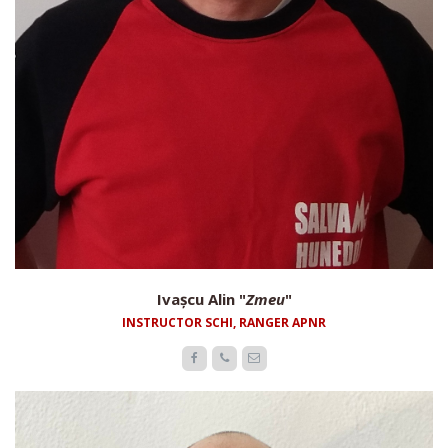
Ivașcu Alin "
Zmeu
"
INSTRUCTOR SCHI, RANGER APNR


