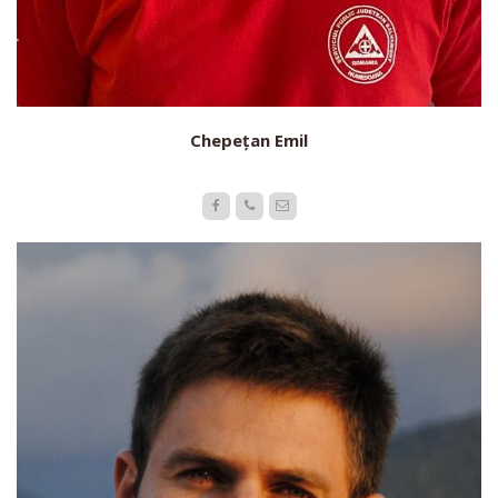
Chepețan Emil


