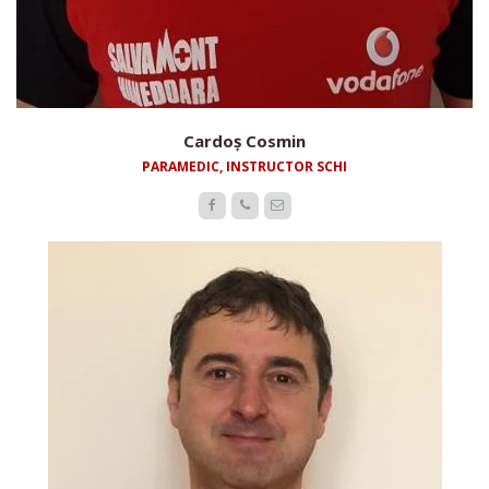
Cardoș Cosmin
PARAMEDIC, INSTRUCTOR SCHI


