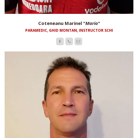
Coteneanu Marinel "
Mario
"
PARAMEDIC, GHID MONTAN, INSTRUCTOR SCHI


