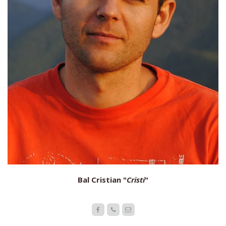
Bal Cristian "
Cristi
"


