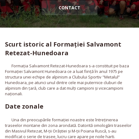
CONTACT
Scurt istoric al Formației Salvamont
Retezat-Hunedoara
Formația Salvamont Retezat-Hunedoara s-a constituit pe baza
Formației Salvamont Hunedoara ce a luat ființă în anul 1975 pe
structura unei echipe de alpinism a Clubului Sportiv "Metalul”
Hunedoara, pe atunci unul dintre cele mai puternice cluburi de
alpinism din țară, club care a dat mulți campioni și vicecampioni
naționali.
Date zonale
Una din preocupările formației noastre este întreținerea
traseelor montane din zona arondată. Datorită omologării traseelor
din Masivul Retezat, M-ții Orăștiei și M-ții Poiana Ruscă, s-au
modificat o serie de trasee, lucru care apare pe noile harti.