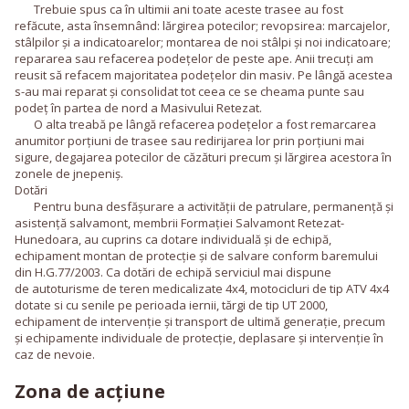
Trebuie spus ca în ultimii ani toate aceste trasee au fost
refăcute, asta însemnând: lărgirea potecilor; revopsirea: marcajelor,
stâlpilor și a indicatoarelor; montarea de noi stâlpi și noi indicatoare;
repararea sau refacerea podețelor de peste ape. Anii trecuți am
reusit să refacem majoritatea podețelor din masiv. Pe lângă acestea
s-au mai reparat și consolidat tot ceea ce se cheama punte sau
podeț în partea de nord a Masivului Retezat.
O alta treabă pe lângă refacerea podețelor a fost remarcarea
anumitor porțiuni de trasee sau redirijarea lor prin porțiuni mai
sigure, degajarea potecilor de căzături precum și lărgirea acestora în
zonele de jnepeniș.
Dotări
Pentru buna desfăşurare a activităţii de patrulare, permanenţă şi
asistenţă salvamont, membrii Formației Salvamont Retezat-
Hunedoara, au cuprins ca dotare individuală și de echipă,
echipament montan de protecție și de salvare conform baremului
din H.G.77/2003. Ca dotări de echipă serviciul mai dispune
de autoturisme de teren medicalizate 4x4, motocicluri de tip ATV 4x4
dotate si cu senile pe perioada iernii, tărgi de tip UT 2000,
echipament de intervenție și transport de ultimă generație, precum
și echipamente individuale de protecție, deplasare și intervenție în
caz de nevoie.
Zona de acțiune