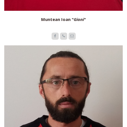
Muntean Ioan "
Gioni
"


