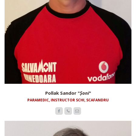
Pollak Sandor "
Șoni
"
PARAMEDIC, INSTRUCTOR SCHI, SCAFANDRU


