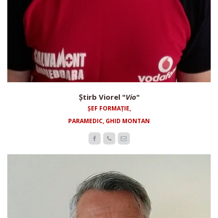
Știrb Viorel "
Vio
"
ȘEF FORMAȚIE,
PARAMEDIC, GHID MONTAN


