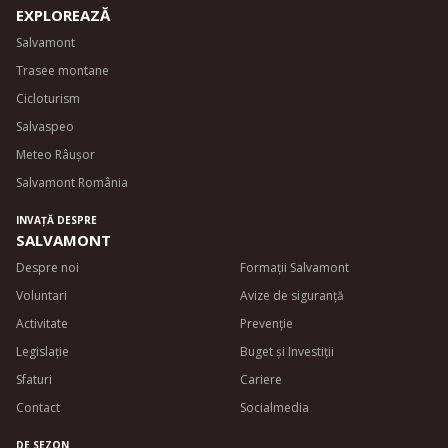
EXPLOREAZĂ
Salvamont
Trasee montane
Cicloturism
Salvaspeo
Meteo Râușor
Salvamont România
INVAȚĂ DESPRE
SALVAMONT
Despre noi
Formații Salvamont
Voluntari
Avize de siguran
ță
Activitate
Prevenție
Legislație
Buget și Investiții
Sfaturi
Cariere
Contact
Socialmedia
DE SEZON