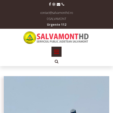




contact@salvamonthd.ro
0SALVAMONT
Urgente 112
