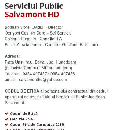
Serviciul Public
Salvamont HD
Bodean Viorel Ovidiu - Director
Oprișoni Cosmin Dorel - Șef Serviciu
Colceriu Eugenia - Consilier I A
Pollak Amalia Laura - Consilier Gestiune Patrimoniu
Adresa
:
Piața Unirii nr.6, Deva, Jud. Hunedoara
(în incinta Centrului Militar Județean)
Tel./fax: 0354 407457 / 0354 407456
email: salvamonthd@yahoo.com
CODUL DE ETICA
al personalului contractual din cadrul
aparatului de specialitate al Serviciului Public Județean
Salvamont:
Codul de Etică
Decizie SNA
Codul Etic de Conduita 2019